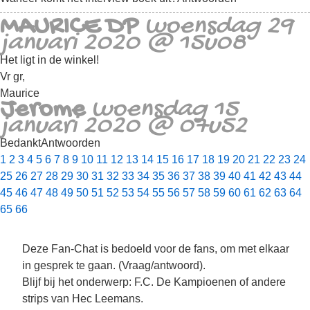
MAURICE DP
woensdag 29
januari 2020 @ 15u08
Het ligt in de winkel!
Vr gr,
Maurice
Jerome
woensdag 15
januari 2020 @ 07u52
Bedankt
Antwoorden
1
2
3
4
5
6
7
8
9
10
11
12
13
14
15
16
17
18
19
20
21
22
23
24
25
26
27
28
29
30
31
32
33
34
35
36
37
38
39
40
41
42
43
44
45
46
47
48
49
50
51
52
53
54
55
56
57
58
59
60
61
62
63
64
65
66
Deze Fan-Chat is bedoeld voor de fans, om met elkaar
in gesprek te gaan. (Vraag/antwoord).
Blijf bij het onderwerp: F.C. De Kampioenen of andere
strips van Hec Leemans.