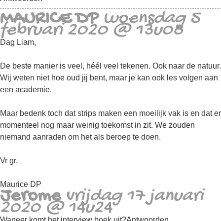
MAURICE DP
woensdag 5
februari 2020 @ 13u08
Dag Liam,
De beste manier is veel, héél veel tekenen. Ook naar de natuur.
Wij weten niet hoe oud jij bent, maar je kan ook les volgen aan
een academie.
Maar bedenk toch dat strips maken een moeilijk vak is en dat er
momenteel nog maar weinig toekomst in zit. We zouden
niemand aanraden om het als beroep te doen.
Vr gr,
Maurice DP
Jerome
vrijdag 17 januari
2020 @ 14u24
Waneer komt het interview boek uit?
Antwoorden