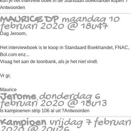
kun je het interview boek in de Standaart boekhandel kopen ?
Antwoorden
MAURICE DP
maandag 10
februari 2020 @ 18u47
Dag Jeroom,
Het interviewboek is te koop in Standaard Boekhandel, FNAC,
Bol.com enz...
Vraag het aan de toonbank, als je het niet vindt.
Vr gr,
Maurice
Jerome
donderdag 6
februari 2020 @ 18u13
Is kampioenen strip 106 al uit ?
Antwoorden
Kampioen
vrijdag 7 februari
2020 @ 20u26