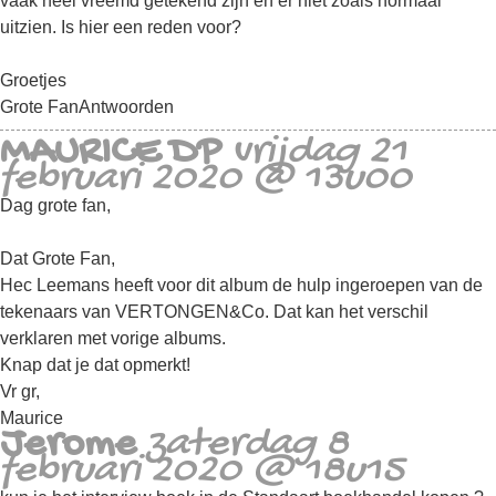
vaak heel vreemd getekend zijn en er niet zoals normaal
uitzien. Is hier een reden voor?
Groetjes
Grote Fan
Antwoorden
MAURICE DP
vrijdag 21
februari 2020 @ 13u00
Dag grote fan,
Dat Grote Fan,
Hec Leemans heeft voor dit album de hulp ingeroepen van de
tekenaars van VERTONGEN&Co. Dat kan het verschil
verklaren met vorige albums.
Knap dat je dat opmerkt!
Vr gr,
Maurice
Jerome
zaterdag 8
februari 2020 @ 18u15