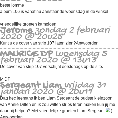
beste jomme
album 106 is vanaf nu aanstaande woensdag in de winkel
vriendelijke groeten kampioen
Jerome
zondag 2 februari
2020 @ 20u25
Kunt u de cover van strip 107 laten zien?
Antwoorden
MAURICE DP
woensdag 5
februari 2020 @ 13u13
De cover van strip 107 verschijnt eerstdaags op de site.
M DP
Sergeant Liam
vrijdag 31
januari 2020 @ 20u11
Dag hec leemans ik ben Liam Sergeant de oudste kleinzoon
van Annie Dillen en ik zou willen strips leren maken kun jij me
daar bij helpen? Met vriendelijke groeten Liam Sergeant
Antwoorden