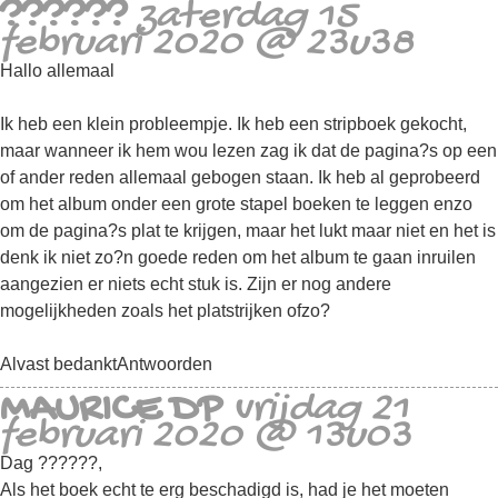
??????
zaterdag 15
februari 2020 @ 23u38
Hallo allemaal
Ik heb een klein probleempje. Ik heb een stripboek gekocht,
maar wanneer ik hem wou lezen zag ik dat de pagina?s op een
of ander reden allemaal gebogen staan. Ik heb al geprobeerd
om het album onder een grote stapel boeken te leggen enzo
om de pagina?s plat te krijgen, maar het lukt maar niet en het is
denk ik niet zo?n goede reden om het album te gaan inruilen
aangezien er niets echt stuk is. Zijn er nog andere
mogelijkheden zoals het platstrijken ofzo?
Alvast bedankt
Antwoorden
MAURICE DP
vrijdag 21
februari 2020 @ 13u03
Dag ??????,
Als het boek echt te erg beschadigd is, had je het moeten