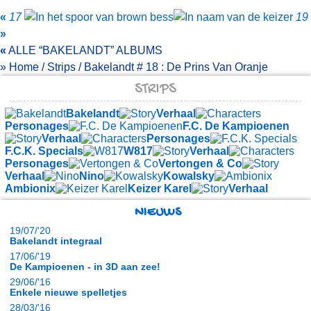
«
17
19
»
«
ALLE
BAKELANDT
ALBUMS
»
Home
/
Strips
/
Bakelandt
# 18 :
De Prins Van Oranje
STRIPS
Bakelandt
Verhaal
Personages
F.C. De Kampioenen
Verhaal
Personages
F.C.K. Specials
W817
Verhaal
Personages
Vertongen & Co
Verhaal
Nino
Kowalsky
Ambionix
Keizer Karel
Verhaal
NIEUWS
19/07/'20
Bakelandt integraal
17/06/'19
De Kampioenen - in 3D aan zee!
29/06/'16
Enkele nieuwe spelletjes
28/03/'16