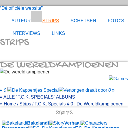
Dé officiële website
AUTEUR
STRIPS
SCHETSEN
FOTO'S
INTERVIEWS
LINKS
STRIPS
DE WERELDKAMPIOENEN
«
0
0
»
«
ALLE
F.C.K. SPECIALS
ALBUMS
»
Home
/
Strips
/
F.C.K. Specials
# 0 :
De Wereldkampioenen
STRIPS
Bakelandt
Verhaal