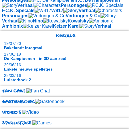
Personages
F.C. De Kampioenen
Verhaal
Personages
F.C.K. Specials
W817
Verhaal
Personages
Vertongen & Co
Verhaal
Nino
Kowalsky
Ambionix
Keizer Karel
Verhaal
NIEUWS
19/07/'20
Bakelandt integraal
17/06/'19
De Kampioenen - in 3D aan zee!
29/06/'16
Enkele nieuwe spelletjes
28/03/'16
Luisterboek 2
FAN CHAT
GASTENBOEK
VIDEO'S
SPELLETJES