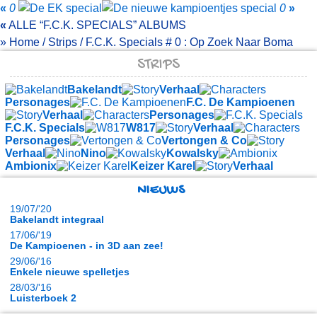
«
0
0
»
«
ALLE
F.C.K. SPECIALS
ALBUMS
»
Home
/
Strips
/
F.C.K. Specials
# 0 :
Op Zoek Naar Boma
STRIPS
Bakelandt
Verhaal
Personages
F.C. De Kampioenen
Verhaal
Personages
F.C.K. Specials
W817
Verhaal
Personages
Vertongen & Co
Verhaal
Nino
Kowalsky
Ambionix
Keizer Karel
Verhaal
NIEUWS
19/07/'20
Bakelandt integraal
17/06/'19
De Kampioenen - in 3D aan zee!
29/06/'16
Enkele nieuwe spelletjes
28/03/'16
Luisterboek 2